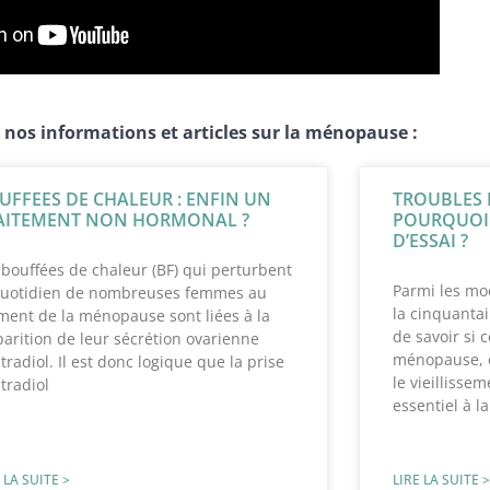
 nos informations et articles sur la ménopause :
UFFEES DE CHALEUR : ENFIN UN
TROUBLES 
AITEMENT NON HORMONAL ?
POURQUOI 
D’ESSAI ?
 bouffées de chaleur (BF) qui perturbent
Parmi les mod
quotidien de nombreuses femmes au
la cinquantain
ent de la ménopause sont liées à la
de savoir si c
parition de leur sécrétion ovarienne
ménopause, o
stradiol. Il est donc logique que la prise
le vieilliss
stradiol
essentiel à la
 LA SUITE >
LIRE LA SUITE >