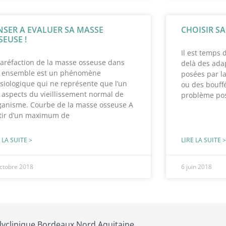
NSER A EVALUER SA MASSE
CHOISIR S
SEUSE !
Il est temps 
raréfaction de la masse osseuse dans
delà des adap
 ensemble est un phénomène
posées par l
siologique qui ne représente que l’un
ou des bouffé
 aspects du vieillissement normal de
problème pos
rganisme. Courbe de la masse osseuse A
tir d’un maximum de
 LA SUITE >
LIRE LA SUITE >
ctobre 2018
6 juin 2018
lyclinique Bordeaux Nord Aquitaine