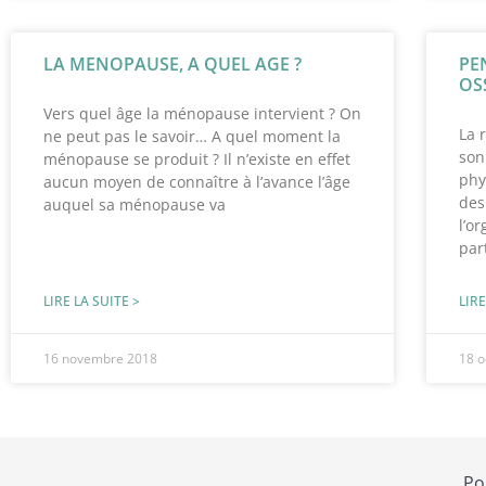
LA MENOPAUSE, A QUEL AGE ?
PE
OS
Vers quel âge la ménopause intervient ? On
La 
ne peut pas le savoir… A quel moment la
son
ménopause se produit ? Il n’existe en effet
phy
aucun moyen de connaître à l’avance l’âge
des
auquel sa ménopause va
l’o
par
LIRE LA SUITE >
LIRE
16 novembre 2018
18 o
Po