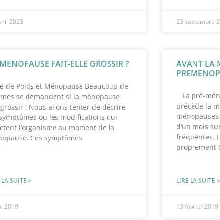
vril 2025
23 septembre 
 MENOPAUSE FAIT-ELLE GROSSIR ?
AVANT LA 
PREMENOP
se de Poids et Ménopause Beaucoup de
La pré-ménop
mes se demandent si la ménopause
précède la m
t grossir ; Nous allons tenter de décrire
ménopauses q
 symptômes ou les modifications qui
d’un mois sur
ectent l’organisme au moment de la
fréquentes. 
opause. Ces symptômes
proprement d
 LA SUITE >
LIRE LA SUITE >
ai 2019
13 février 2019