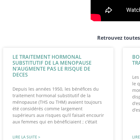
Retrouvez toutes
LE TRAITEMENT HORMONAL
BO
SUBSTITUTIF DE LA MENOPAUSE
TR
N’AUGMENTE PAS LE RISQUE DE
DECES
Les
le 
Depuis les années 1950, les bénéfices du
mom
traitement hormonal substitutif de la
dis
ménopause (THS ou THM) avaient toujours
d’e
été considérés comme largement
d’e
supérieurs aux risques qu’il faisait encourir
aux femmes qui en bénéficiaient ; c’était
LIRE LA SUITE >
LIRE