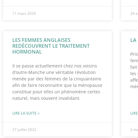
11 mars 2026
24 a
LES FEMMES ANGLAISES
LA
REDÉCOUVRENT LE TRAITEMENT
HORMONAL
Pri
fem
Il se passe actuellement chez nos voisins
fai
d’outre-Manche une véritable révolution
les
menée par des femmes de la cinquantaine
aff
afin de faire reconnaitre que la ménopause
mén
constitue pour elles un phénomène certes
naturel, mais souvent invalidant.
LIRE LA SUITE >
LIRE
27 juillet 2022
2 m